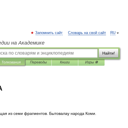
Запомнить сайт
Словарь на свой сайт
RU
едии на Академике
Найти!
Толкования
Переводы
Книги
Игры ⚽
А
ящая
из
семи
фрагментов
.
Бытовалау
народа
Коми
.