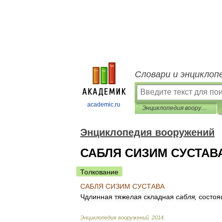
Словари и энциклоп
academic.ru
Энциклопедия вооружений
Энциклопедия вооружений
САБЛЯ СИЗИМ СУСТАВ
Толкование
САБЛЯ
СИЗИМ
СУСТАВА
Чдлинная
тяжелая
складная
сабля
,
состо
Энциклопедия
вооружений
.
2014
.